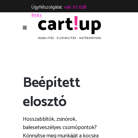
Ügyfélszolgálat:
+36 70 638
8583
Beépített
elosztó
Hosszabbítók, zsinórok,
balesetveszélyes csomópontok?
Könnyítse meg munkáját a kocsira