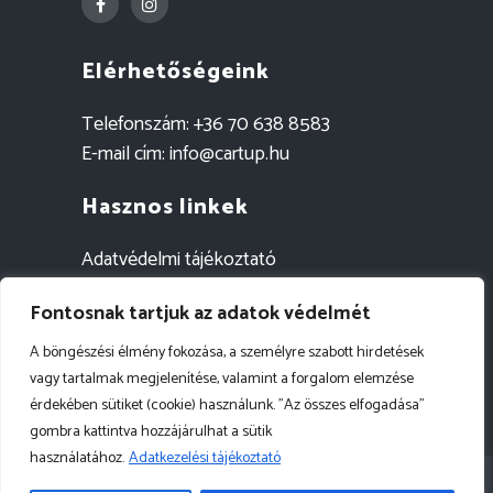
Elérhetőségeink
Telefonszám:
+36 70 638 8583
E-mail cím:
info@cartup.hu
Hasznos linkek
Adatvédelmi tájékoztató
Szállítási információk
Fontosnak tartjuk az adatok védelmét
Egyedi megrendelés
A böngészési élmény fokozása, a személyre szabott hirdetések
vagy tartalmak megjelenítése, valamint a forgalom elemzése
érdekében sütiket (cookie) használunk. "Az összes elfogadása"
gombra kattintva hozzájárulhat a sütik
használatához.
Adatkezelési tájékoztató