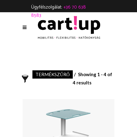
Ügyfélszolgálat:
+36 70 638
8583
TERMÉKSZŰRŐ
Showing 1 - 4 of
4 results
assistance
KIEGÉSZÍTŐK
TÍPUS
akkumulátor
anesthesiology
állítható magasság
assistance