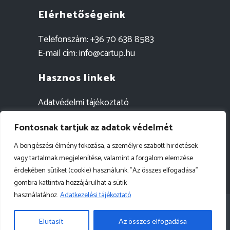
Elérhetőségeink
Telefonszám:
+36 70 638 8583
E-mail cím:
info@cartup.hu
Hasznos linkek
Adatvédelmi tájékoztató
Szállítási információk
Fontosnak tartjuk az adatok védelmét
Egyedi megrendelés
A böngészési élmény fokozása, a személyre szabott hirdetések
vagy tartalmak megjelenítése, valamint a forgalom elemzése
érdekében sütiket (cookie) használunk. "Az összes elfogadása"
gombra kattintva hozzájárulhat a sütik
használatához.
Adatkezelési tájékoztató
Minden jog fenntartva.© - 2024 - cartup.hu
Elutasít
Az összes elfogadása