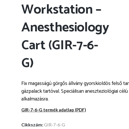
Workstation –
Anesthesiology
Cart (GIR-7-6-
G)
Fix magasságú görgős állvány gyorskioldós felső tar
gázpalack tartóval. Speciálisan aneszteziológiai célú
alkalmazásra.
GIR-7-6-G termék adatlap (PDF)
Cikkszám:
GIR-7-6-G