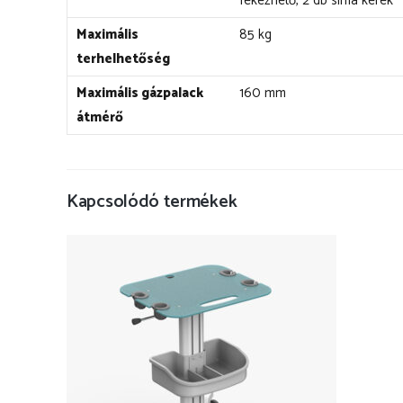
fékezhető, 2 db sima kerék
Maximális
85 kg
terhelhetőség
Maximális gázpalack
160 mm
átmérő
Kapcsolódó termékek